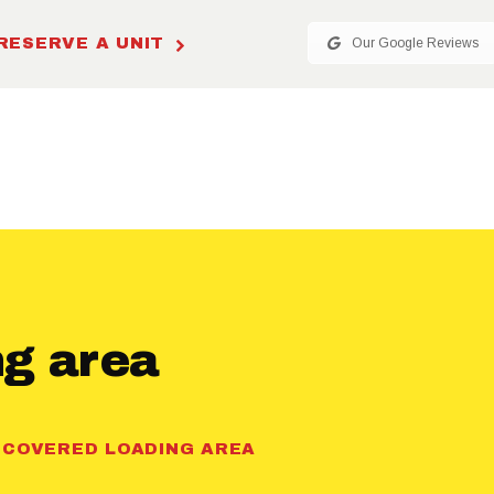
RESERVE
RESERVE A UNIT
Our Google Reviews
A UNIT
UNIT
PRICING
ONLINE
BILL PAY
ng area
FAQ
COVERED LOADING AREA
CONTACT