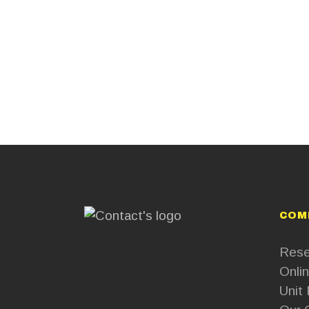
COM
Rese
Onlin
Unit 