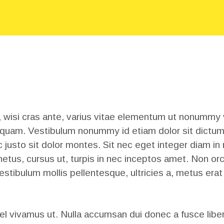
US
NEW
LOCATIO
N
, wisi cras ante, varius vitae elementum ut nonumm
uam. Vestibulum nonummy id etiam dolor sit dictum, v
justo sit dolor montes. Sit nec eget integer diam in m
etus, cursus ut, turpis in nec inceptos amet. Non orci
tibulum mollis pellentesque, ultricies a, metus erat s
vel vivamus ut. Nulla accumsan dui donec a fusce liber